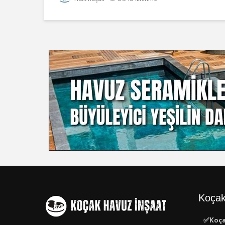
Koçak
✅Koça