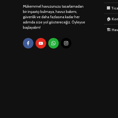
Mükemmel havuzunuzu tasarlamadan
🏢 Tic
bir inşaatçı bulmaya, havuz bakımı,
güvenlik ve daha fazlasına kadar her
🏠 Kon
adımda size yol göstereceğiz. Öyleyse
başlayalım!
🏗️ Ha