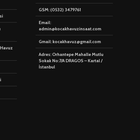
🧽 Havuz Temizliği,
GSM: (0532) 3479761
✅Koçak Hav
si
Profesyonel
İnşaat
Ekipman Hizmetleri
Email:
u
admin@kocakhavuzinsaat.com
Gmail: kocakhavuz@gmail.com
 Havuz
Adres: Orhantepe Mahalle Mutlu
Sokak No:7/A DRAGOS – Kartal /
İstanbul
i