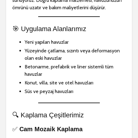
sunuyoruz. Doğru kaplama malzemesi, havuzunuzun
ömrünü uzatır ve bakım maliyetlerini düşürür.
🎯 Uygulama Alanlarımız
💡 Havuz
🧽 Havuz T
Aydınlatma
Profesyo
Yeni yapılan havuzlar
Çözümleri: Estetik
Ekipman H
Yüzeyinde çatlama, sızıntı veya deformasyon
ve Güvenliği Bir
Arada Sunuyoruz
🌊 Genel 
olan eski havuzlar
Hizmetler
Betonarme, prefabrik ve liner sistemli tüm
🛠️ Havuz Bakımı ve
havuzlar
Onarımı: Sağlıklı ve
🟦 Havuz 
Güvenli Yüzme
Seçiminde
Konut, villa, site ve otel havuzları
Deneyimi
ve Dayanık
Süs ve peyzaj havuzları
Buluşturu
🔍 Havuz İnceleme
ve Denetim Hizmeti
🔍 Kaplama Çeşitlerimiz
✅
Cam Mozaik Kaplama