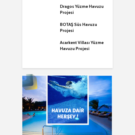
a Yüzme Havuzu
Dragos Yüzme Havuzu
D
i
Projesi
P
m Torba Yüzme
BOTAŞ Süs Havuzu
K
u Projesi
Projesi
K
P
m Gümüşlük
Acarkent Villası Yüzme
Havuzu Projesi
Havuzu Projesi
D
Y