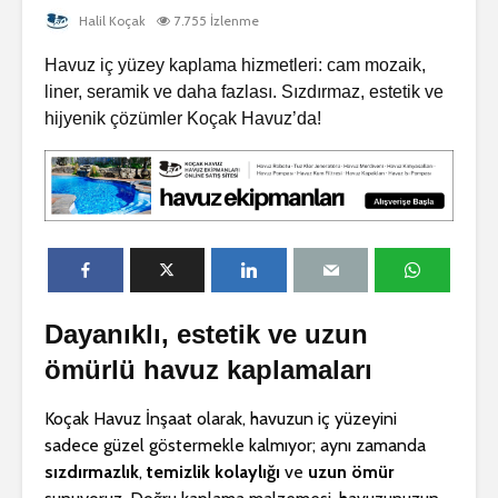
Dragos Yüzme
Beylikdü
Havuzu Projesi
Gürpınar 
Halil Koçak
7.755 İzlenme
Yapım Pro
Havuz iç yüzey kaplama hizmetleri: cam mozaik,
Bodrum Gümüşlük
Villa Havuzu
Dragos Vi
liner, seramik ve daha fazlası. Sızdırmaz, estetik ve
Projesi 🏖️💧
Havuzu Pr
hijyenik çözümler Koçak Havuz’da!
Dragos Yüzme
Dragos Y
Havuz Projesi 🏊‍♂️🌊
Havuzu Pr
Dayanıklı, estetik ve uzun
ömürlü havuz kaplamaları
Koçak Havuz İnşaat olarak, havuzun iç yüzeyini
sadece güzel göstermekle kalmıyor; aynı zamanda
sızdırmazlık
,
temizlik kolaylığı
ve
uzun ömür