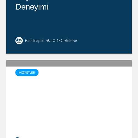
Deneyimi
Halil Koçak
10.542 İzlenme
HIZMETLER
💡 Havuz Aydınlatma
Çözümleri: Estetik ve
Güvenliği Bir Arada
Sunuyoruz