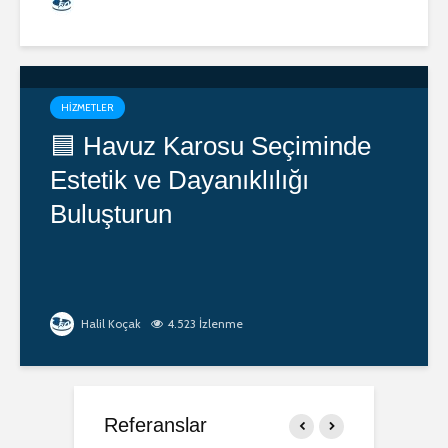
Halil Koçak
5.564 İzlenme
HIZMETLER
🟦 Havuz Karosu Seçiminde
Estetik ve Dayanıklılığı
Buluşturun
Halil Koçak
4.523 İzlenme
Referanslar