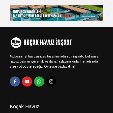
Dragos Yüzme
Beylikdü
Havuzu Projesi
Gürpınar 
Yapım Pro
Dragos Yüzme
Dragos Vi
Havuz Projesi 🏊‍♂️🌊
Havuzu Pr
Bodrum Gümüşlük
Dragos Y
Villa Havuzu
Havuzu Pr
Projesi 🏖️💧
Mükemmel havuzunuzu tasarlamadan bir inşaatçı bulmaya,
havuz bakımı, güvenlik ve daha fazlasına kadar her adımda
size yol göstereceğiz. Öyleyse başlayalım!
Koçak Havuz