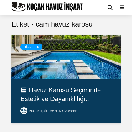
Etiket - cam havuz karosu
HIZMETLER
🟦 Havuz Karosu Seçiminde
Estetik ve Dayanıklılığı...
Halil Koçak
4.523 İzlenme