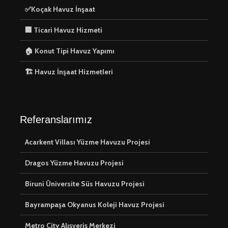
✅Koçak Havuz İnşaat
🏢 Ticari Havuz Hizmeti
🏠 Konut Tipi Havuz Yapımı
🏠 Konut Tipi
🛠️ Havuz
🏗️ Havuz İnşaat Hizmetleri
Havuz Yapımı
Hizmetler
⚙️ Havuz
🔨 Havuz 
Ekipmanları
Hizmeti
Referanslarımız
Kurulumu
Acarkent Villası Yüzme Havuzu Projesi
🏗️ Havuz İnşaat
💡 Havuz
Hizmetleri
Aydınlat
Dragos Yüzme Havuzu Projesi
Çözümleri:
ve Güvenli
Biruni Üniversite Süs Havuzu Projesi
Arada Su
Bayrampaşa Okyanus Koleji Havuz Projesi
Metro City Alışveriş Merkezi