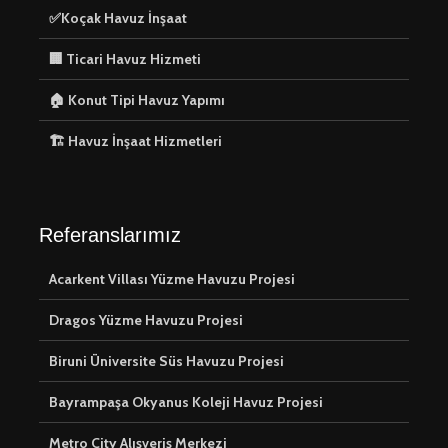
✅Koçak Havuz İnşaat
🏢 Ticari Havuz Hizmeti
🏠 Konut Tipi Havuz Yapımı
🏗️ Havuz İnşaat
💡 Havuz
🏗️ Havuz İnşaat Hizmetleri
Hizmetleri
Aydınlat
Çözümleri:
ve Güvenli
🛠️ Havuz Onarımı
Arada Su
Hizmetleri
Referanslarımız
🛠️ Havuz 
Onarımı: S
Acarkent Villası Yüzme Havuzu Projesi
🔨 Havuz Tadilatı
Güvenli 
Hizmeti
Deneyimi
Dragos Yüzme Havuzu Projesi
🔍 Havuz 
Biruni Üniversite Süs Havuzu Projesi
ve Deneti
Bayrampaşa Okyanus Koleji Havuz Projesi
Metro City Alışveriş Merkezi