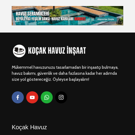
Dragos Yüzme
Beylikdü
Havuzu Projesi
Gürpınar 
Yapım Pro
Bodrum Gümüşlük
Dragos Vi
Villa Havuzu
Havuzu Pr
Projesi 🏖️💧
Dragos Yüzme
Dragos Y
Havuz Projesi 🏊‍♂️🌊
Havuzu Pr
Mükemmel havuzunuzu tasarlamadan bir inşaatçı bulmaya,
havuz bakımı, güvenlik ve daha fazlasına kadar her adımda
size yol göstereceğiz. Öyleyse başlayalım!
Koçak Havuz