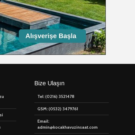
Havuz Yapım
🏢 Ticari Havuz
Hizmeti
⚙️ Havuz
Ekipmanları
Kurulumu
Bize Ulaşın
zu
Tel: (0216) 3521478
GSM: (0532) 3479761
si
Email:
u
admin@kocakhavuzinsaat.com