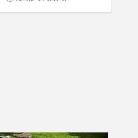
✅Koçak Havuz
⚙️Havuz
İnşaat
Otomasyonu
Sistemleri, 
uygun fiyatlı
🧱 Havuz İç Yüzey
kolay.
Kaplama Hizmetleri
🏠 Konut Tip