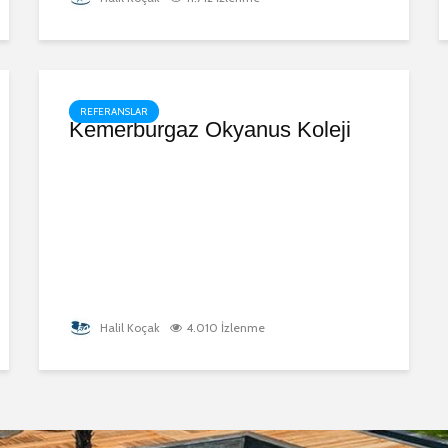
REFERANSLAR
Kemerburgaz Okyanus Koleji
Halil Koçak
4.010 İzlenme