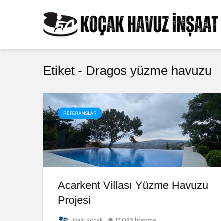
Etiket - Dragos yüzme havuzu
REFERANSLAR
Acarkent Villası Yüzme Havuzu
Projesi
Halil Koçak
12.095 İzlenme