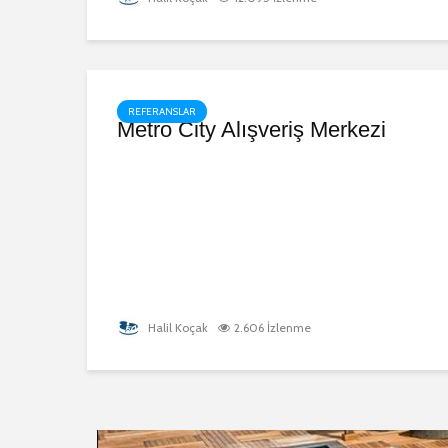
REFERANSLAR
Metro City Alışveriş Merkezi
Halil Koçak
2.606 İzlenme