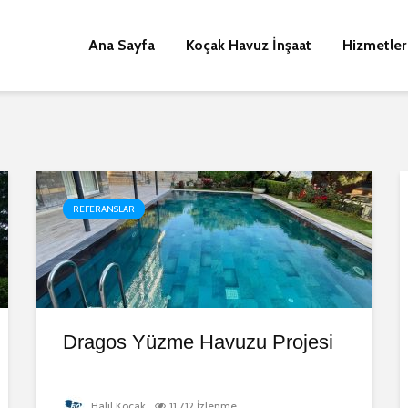
Ana Sayfa
Koçak Havuz İnşaat
Hizmetler
REFERANSLAR
Dragos Yüzme Havuzu Projesi
Halil Koçak
11.712 İzlenme