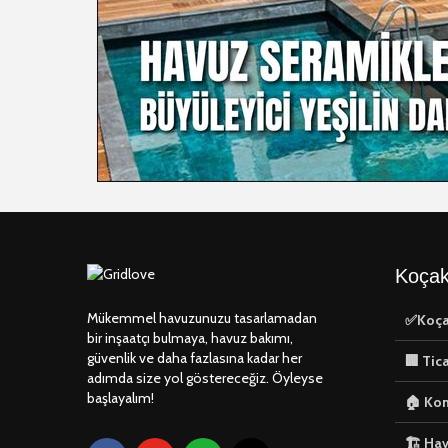
Koçak
Mükemmel havuzunuzu tasarlamadan
✅Koça
bir inşaatçı bulmaya, havuz bakımı,
güvenlik ve daha fazlasına kadar her
🏢 Tic
adımda size yol göstereceğiz. Öyleyse
başlayalım!
🏠 Kon
🏗️ Ha