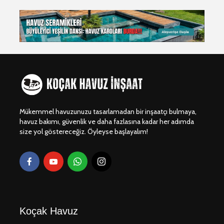
Dragos Yüzme
Beylikdü
Havuzu Projesi
Gürpınar 
Yapım Pro
Dragos Yüzme
Havuz Projesi 🏊‍♂️🌊
Dragos Vi
Havuzu Pr
Bodrum Gümüşlük
Villa Havuzu
Dragos Y
Projesi 🏖️💧
Havuzu Pr
Mükemmel havuzunuzu tasarlamadan bir inşaatçı bulmaya,
havuz bakımı, güvenlik ve daha fazlasına kadar her adımda
size yol göstereceğiz. Öyleyse başlayalım!
Koçak Havuz