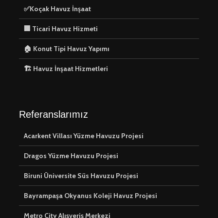
✅Koçak Havuz İnşaat
🏢 Ticari Havuz Hizmeti
🏠 Konut Tipi Havuz Yapımı
🏠 Konut Tipi
🛠️ Havuz
🏗️ Havuz İnşaat Hizmetleri
Havuz Yapımı
Hizmetler
⚙️ Havuz
🔨 Havuz 
Ekipmanları
Hizmeti
Kurulumu
Referanslarımız
💡 Havuz
🏗️ Havuz İnşaat
Aydınlat
Acarkent Villası Yüzme Havuzu Projesi
Hizmetleri
Çözümleri:
ve Güvenli
Dragos Yüzme Havuzu Projesi
Arada Su
Biruni Üniversite Süs Havuzu Projesi
Bayrampaşa Okyanus Koleji Havuz Projesi
Metro City Alışveriş Merkezi