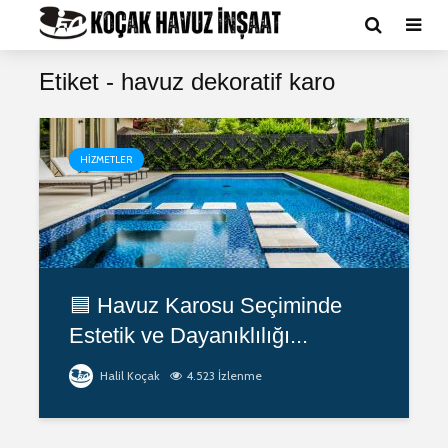
Etiket - havuz dekoratif karo
HIZMETLER
🟦 Havuz Karosu Seçiminde
Estetik ve Dayanıklılığı...
Halil Koçak
4.523 İzlenme