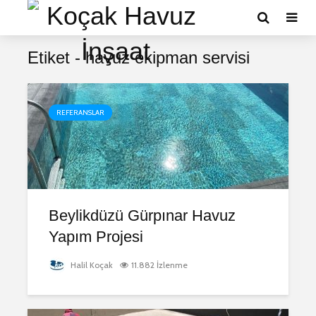
Etiket - havuz ekipman servisi
REFERANSLAR
Beylikdüzü Gürpınar Havuz
Yapım Projesi
Halil Koçak
11.882 İzlenme