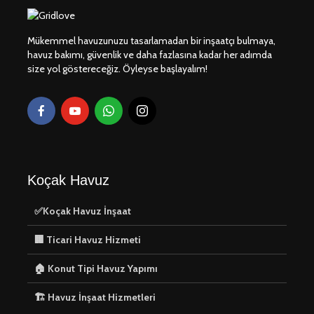
Mükemmel havuzunuzu tasarlamadan bir inşaatçı bulmaya,
havuz bakımı, güvenlik ve daha fazlasına kadar her adımda
size yol göstereceğiz. Öyleyse başlayalım!
✅Koçak Havuz
⚙️Havuz
İnşaat
Otomasy
Sistemler
uygun fiya
🧱 Havuz İç Yüzey
kolay.
Kaplama Hizmetleri
🏠 Konut 
Koçak Havuz
Havuz Ya
🏢 Ticari Havuz
✅Koçak Havuz İnşaat
Hizmeti
⚙️ Havuz
🏢 Ticari Havuz Hizmeti
Ekipmanla
Kurulumu
🏠 Konut Tipi Havuz Yapımı
🏗️ Havuz İnşaat Hizmetleri