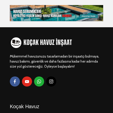
Dragos Yüzme
Beylikdü
Havuzu Projesi
Gürpınar 
Yapım Pro
Dragos Yüzme
Dragos Vi
Havuz Projesi 🏊‍♂️🌊
Havuzu Pr
Bodrum Gümüşlük
Dragos Y
Villa Havuzu
Havuzu Pr
Projesi 🏖️💧
Mükemmel havuzunuzu tasarlamadan bir inşaatçı bulmaya,
havuz bakımı, güvenlik ve daha fazlasına kadar her adımda
size yol göstereceğiz. Öyleyse başlayalım!
Koçak Havuz