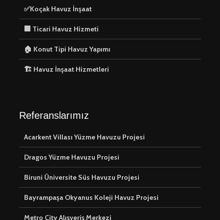
✅Koçak Havuz İnşaat
🏢 Ticari Havuz Hizmeti
🏠 Konut Tipi Havuz Yapımı
🏢 Ticari Havuz
⚙️ Havuz
🏗️ Havuz İnşaat Hizmetleri
Hizmeti
Ekipmanla
Kurulumu
⚙️Havuz
🏗️ Havuz 
Otomasyonu
Hizmetler
Referanslarımız
Sistemleri, daha
uygun fiyatlı ve
Acarkent Villası Yüzme Havuzu Projesi
kolay.
🛠️ Havuz
Hizmetler
Dragos Yüzme Havuzu Projesi
🏠 Konut Tipi
Havuz Yapımı
Biruni Üniversite Süs Havuzu Projesi
Bayrampaşa Okyanus Koleji Havuz Projesi
Metro City Alışveriş Merkezi