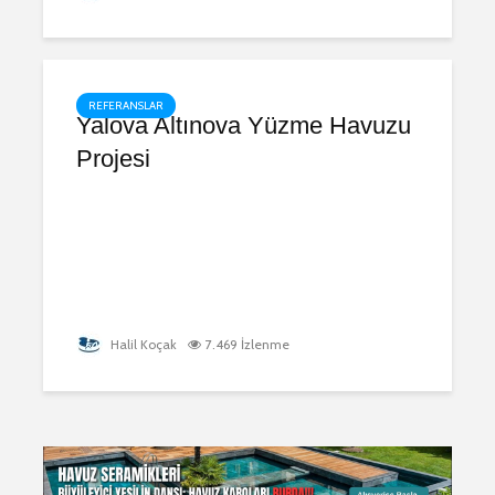
REFERANSLAR
Yalova Altınova Yüzme Havuzu
Projesi
Halil Koçak
7.469 İzlenme