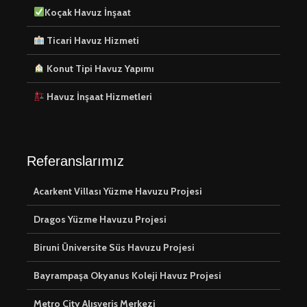
Koçak Havuz İnşaat
Ticari Havuz Hizmeti
Konut Tipi Havuz Yapımı
Havuz Temizliği,
Koçak 
Havuz İnşaat Hizmetleri
Profesyonel
İnşaat
Ekipman Hizmetleri
Genel Havuz
Havuz 
Hizmetleri
Kaplama H
Referanslarımız
Acarkent Villası Yüzme Havuzu Projesi
Havuz Karosu
Ticari 
Seçiminde Estetik
Hizmeti
Dragos Yüzme Havuzu Projesi
ve Dayanıklılığı
Buluşturun
Biruni Üniversite Süs Havuzu Projesi
Bayrampaşa Okyanus Koleji Havuz Projesi
Metro City Alışveriş Merkezi