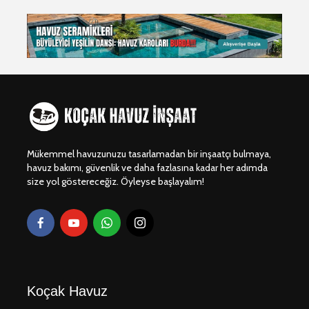
Dragos Yüzme
Beylikdü
Havuzu Projesi
Gürpınar 
Yapım Pro
Dragos Yüzme
Dragos Vi
Havuz Projesi
Havuzu Pr
Bodrum Gümüşlük
Dragos Y
Villa Havuzu
Havuzu Pr
Projesi
Mükemmel havuzunuzu tasarlamadan bir inşaatçı bulmaya,
havuz bakımı, güvenlik ve daha fazlasına kadar her adımda
size yol göstereceğiz. Öyleyse başlayalım!
Koçak Havuz