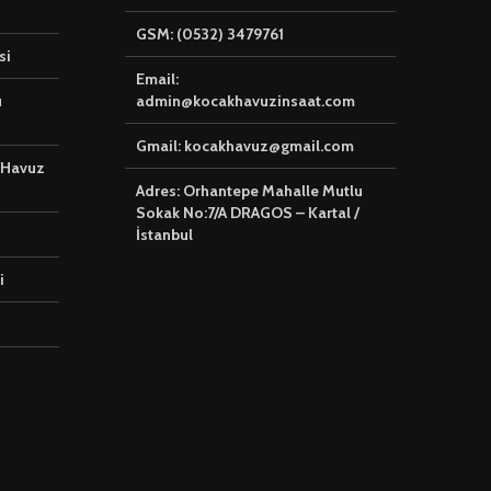
ve Güvenliği Bir
Arada Sunuyoruz
GSM: (0532) 3479761
🌊 Genel Hav
si
Hizmetleri
🛠️ Havuz Bakımı ve
Email:
Onarımı: Sağlıklı ve
u
admin@kocakhavuzinsaat.com
Güvenli Yüzme
Deneyimi
Gmail: kocakhavuz@gmail.com
 Havuz
Adres: Orhantepe Mahalle Mutlu
Sokak No:7/A DRAGOS – Kartal /
İstanbul
i