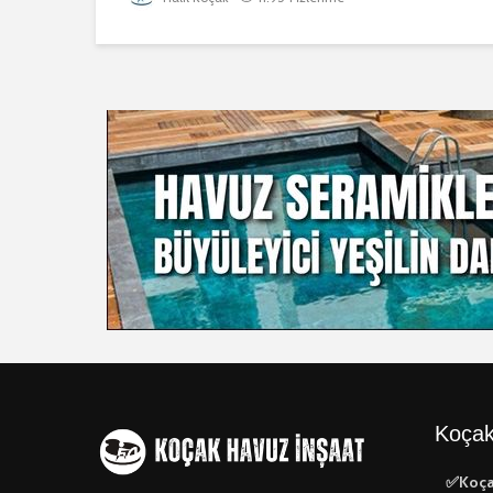
Koçak
✅Koça