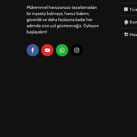
Mükemmel havuzunuzu tasarlamadan
🏢 Tic
bir inşaatçı bulmaya, havuz bakımı,
güvenlik ve daha fazlasına kadar her
🏠 Kon
adımda size yol göstereceğiz. Öyleyse
başlayalım!
🏗️ Ha