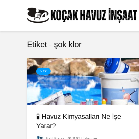
Etiket - şok klor
BLOG
🧪 Havuz Kimyasalları Ne İşe
Yarar?
Halil Koçak
11.954 İzlenme