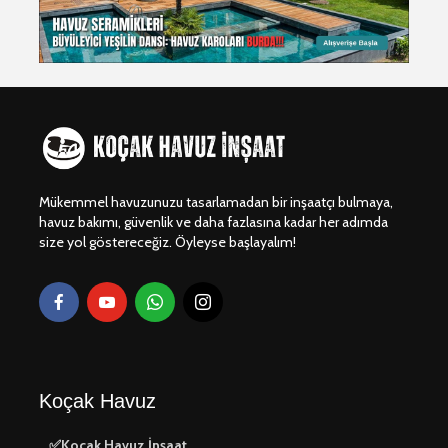
⚙️ Havuz
🔨 Havuz 
Ekipmanları
Hizmeti
Kurulumu
💡 Havuz
🏗️ Havuz İnşaat
Aydınlat
Mükemmel havuzunuzu tasarlamadan bir inşaatçı bulmaya,
Hizmetleri
Çözümleri:
havuz bakımı, güvenlik ve daha fazlasına kadar her adımda
ve Güvenli
size yol göstereceğiz. Öyleyse başlayalım!
🛠️ Havuz Onarımı
Arada Su
Hizmetleri
🛠️ Havuz 
Onarımı: S
Güvenli 
Deneyimi
Koçak Havuz
✅Koçak Havuz İnşaat