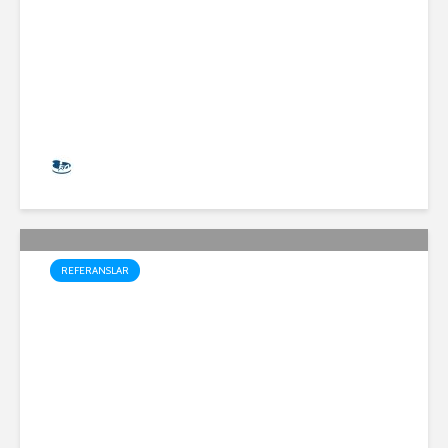
Halil Koçak
8.348 İzlenme
REFERANSLAR
Acarkent Villası Yüzme
Havuzu Projesi