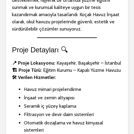
desteklemek, hijyenik bir ortamda yüzme eğitimi
sunmak ve kurumsal kaliteye uygun bir tesis
kazandırmak amacıyla tasarlandı. Koçak Havuz İnşaat
olarak, okul havuzu projelerinde güvenli, estetik ve
sürdürülebilir çözümler sunuyoruz.
🏗️ Havuz İnşaat
💡 Havuz
Hizmetleri
Aydınlat
Proje Detayları 🔍
Çözümleri:
ve Güvenli
🛠️ Havuz Onarımı
Arada Su
📍 Proje Lokasyonu:
Kayaşehir, Başakşehir – İstanbul
Hizmetleri
🏗️ Proje Türü:
Eğitim Kurumu – Kapalı Yüzme Havuzu
🛠️ Havuz 
🛠️ Verilen Hizmetler:
🔨 Havuz Tadilatı
Onarımı: S
Hizmeti
Güvenli 
Havuz mimari projelendirme
Deneyimi
İnşaat ve zemin altyapısı
🔍 Havuz 
Seramik iç yüzey kaplama
ve Deneti
Filtrasyon ve devir daim sistemleri
Otomatik dozajlama ve havuz kimyasal
sistemleri