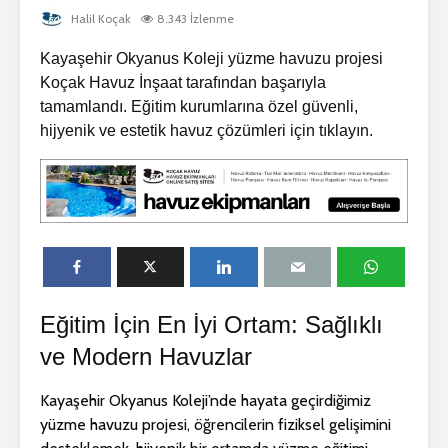
Dragos Yüzme
Beylikdü
Havuzu Projesi
Gürpınar 
Halil Koçak
8.343 İzlenme
Yapım Pro
Kayaşehir Okyanus Koleji yüzme havuzu projesi
Dragos Yüzme
Havuz Projesi 🏊‍♂️🌊
Dragos Vi
Koçak Havuz İnşaat tarafından başarıyla
Havuzu Pr
tamamlandı. Eğitim kurumlarına özel güvenli,
Bodrum Gümüşlük
hijyenik ve estetik havuz çözümleri için tıklayın.
Villa Havuzu
Dragos Y
Projesi 🏖️💧
Havuzu Pr
Eğitim İçin En İyi Ortam: Sağlıklı
ve Modern Havuzlar
Kayaşehir Okyanus Koleji’nde hayata geçirdiğimiz
yüzme havuzu projesi, öğrencilerin fiziksel gelişimini