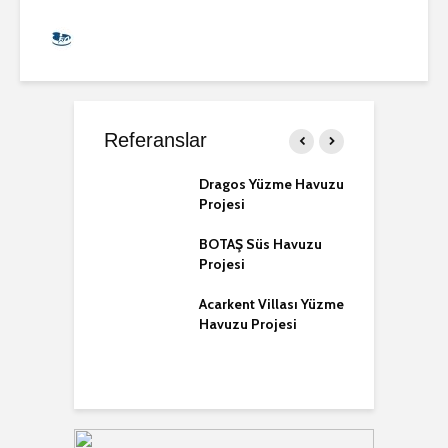
Halil Koçak
12.095 İzlenme
Referanslar
m Torba Yüzme
Dragos Yüzme Havuzu
D
u Projesi
Projesi
P
BOTAŞ Süs Havuzu
D
m Gümüşlük
Projesi
Y
Havuzu Projesi
Acarkent Villası Yüzme
D
Havuzu Projesi
P
kdüzü Gürpınar
 Yapım Projesi