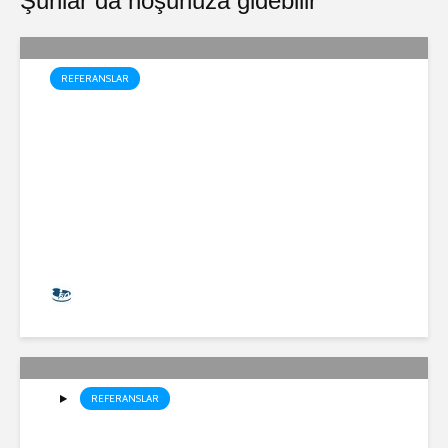
Şunlar da hoşunuza gidebilir
REFERANSLAR
Dragos Yüzme Havuzu
Projesi
Halil Koçak
11.978 İzlenme
REFERANSLAR
BOTAŞ Süs Havuzu Projesi