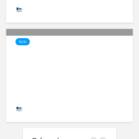
Halil Koçak
7.093 İzlenme
BLOG
🌊 Tuz Klor Jeneratörü Nedir?
Havuzlarda Doğal
Dezenfeksiyon Yöntemi
Halil Koçak
11.957 İzlenme