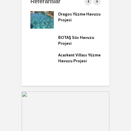
Referanslar
a Yüzme Havuzu
Dragos Yüzme Havuzu
D
i
Projesi
P
m Torba Yüzme
BOTAŞ Süs Havuzu
K
u Projesi
Projesi
K
P
Acarkent Villası Yüzme
m Gümüşlük
Havuzu Projesi
D
Havuzu Projesi
Y