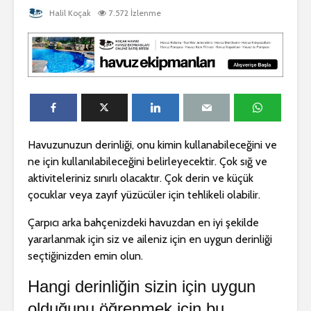
Dragos Yüzme
Beylikdü
Havuzu Projesi
Gürpınar 
Halil Koçak
7.572 İzlenme
Yapım Pro
Dragos Yüzme
Dragos Vi
Havuz Projesi 🏊‍♂️🌊
Havuzu Pr
Bodrum Gümüşlük
Dragos Y
Villa Havuzu
Havuzu Pr
Projesi 🏖️💧
Havuzunuzun derinliği, onu kimin kullanabileceğini ve
ne için kullanılabileceğini belirleyecektir. Çok sığ ve
aktiviteleriniz sınırlı olacaktır. Çok derin ve küçük
çocuklar veya zayıf yüzücüler için tehlikeli olabilir.
Çarpıcı arka bahçenizdeki havuzdan en iyi şekilde
yararlanmak için siz ve aileniz için en uygun derinliği
seçtiğinizden emin olun.
Hangi derinliğin sizin için uygun
olduğunu öğrenmek için bu