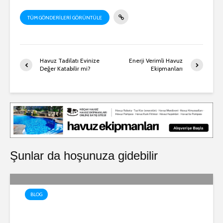
TÜM GÖNDERILERI GÖRÜNTÜLE
Havuz Tadilatı Evinize
Enerji Verimli Havuz
Değer Katabilir mi?
Ekipmanları
Şunlar da hoşunuza gidebilir
BLOG
🔥 Havuz Isıtma Sistemleri