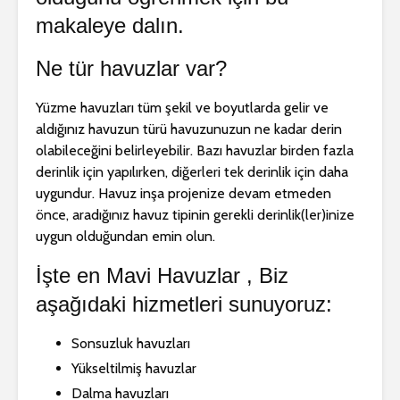
makaleye dalın.
Ne tür havuzlar var?
Yüzme havuzları tüm şekil ve boyutlarda gelir ve
🏠 Konut Tipi
🛠️ Havuz
aldığınız havuzun türü havuzunuzun ne kadar derin
Havuz Yapımı
Hizmetler
olabileceğini belirleyebilir. Bazı havuzlar birden fazla
derinlik için yapılırken, diğerleri tek derinlik için daha
⚙️ Havuz
🔨 Havuz 
uygundur. Havuz inşa projenize devam etmeden
Ekipmanları
Hizmeti
önce, aradığınız havuz tipinin gerekli derinlik(ler)inize
Kurulumu
uygun olduğundan emin olun.
🏗️ Havuz İnşaat
💡 Havuz
İşte en Mavi Havuzlar , Biz
Hizmetleri
Aydınlat
Çözümleri:
aşağıdaki hizmetleri sunuyoruz:
ve Güvenli
Arada Su
Sonsuzluk havuzları
Yükseltilmiş havuzlar
Dalma havuzları