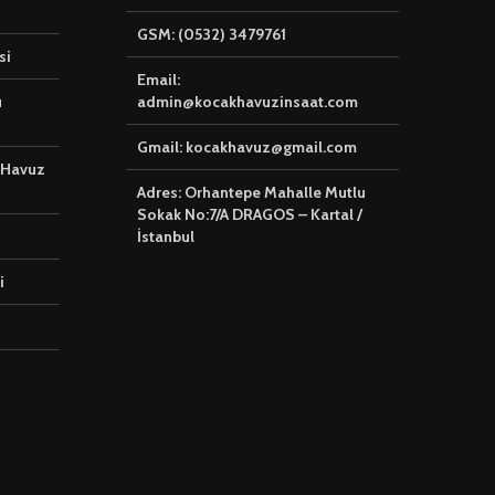
🟦 Havuz Karosu
Hizmeti
Seçiminde Estetik
GSM: (0532) 3479761
si
ve Dayanıklılığı
Buluşturun
Email:
u
admin@kocakhavuzinsaat.com
Gmail: kocakhavuz@gmail.com
 Havuz
Adres: Orhantepe Mahalle Mutlu
Sokak No:7/A DRAGOS – Kartal /
İstanbul
i