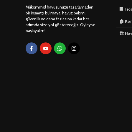
Mükemmel havuzunuzu tasarlamadan
🏢 Tic
bir inşaatçı bulmaya, havuz bakımı,
güvenlik ve daha fazlasına kadar her
🏠 Kon
adımda size yol göstereceğiz. Öyleyse
başlayalım!
🏗️ Ha