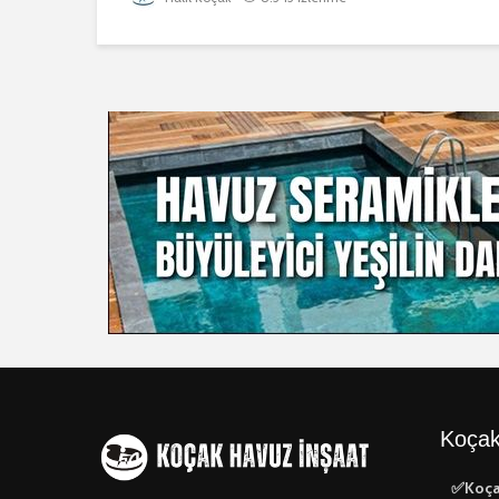
Koçak
✅Koça