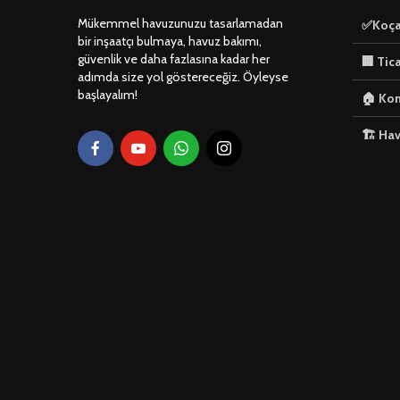
Mükemmel havuzunuzu tasarlamadan
✅Koça
bir inşaatçı bulmaya, havuz bakımı,
güvenlik ve daha fazlasına kadar her
🏢 Tic
adımda size yol göstereceğiz. Öyleyse
başlayalım!
🏠 Kon
🏗️ Ha