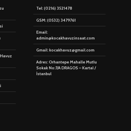
zu
Tel: (0216) 3521478
GSM: (0532) 3479761
si
Email:
u
admin@kocakhavuzinsaat.com
Gmail: kocakhavuz@gmail.com
 Havuz
Adres: Orhantepe Mahalle Mutlu
Sokak No:7/A DRAGOS – Kartal /
İstanbul
i