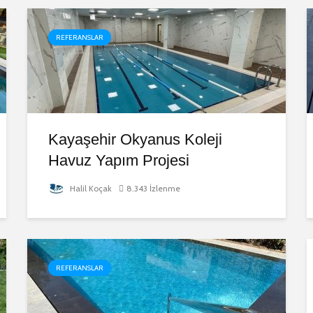
REFERANSLAR
Kayaşehir Okyanus Koleji
Havuz Yapım Projesi
Halil Koçak
8.343 İzlenme
REFERANSLAR