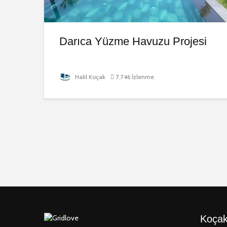
Darıca Yüzme Havuzu Projesi
Halil Koçak
7.746 İzlenme
Koçak