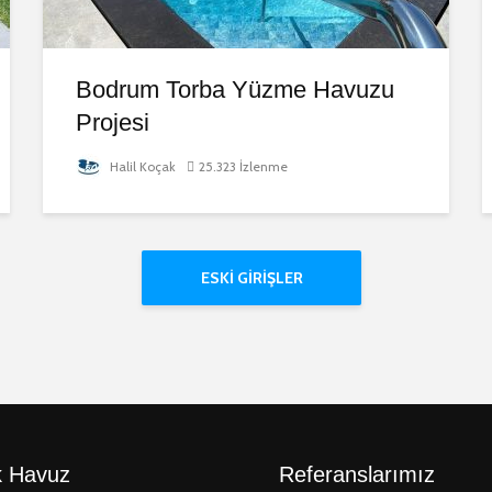
Bodrum Torba Yüzme Havuzu
Projesi
Halil Koçak
25.323 İzlenme
ESKI GIRIŞLER
 Havuz
Referanslarımız