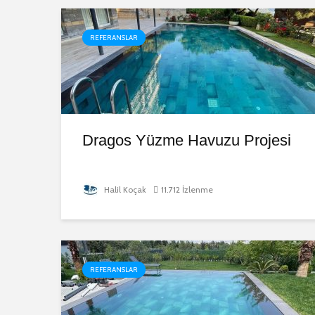
REFERANSLAR
Dragos Yüzme Havuzu Projesi
Halil Koçak
11.712 İzlenme
REFERANSLAR